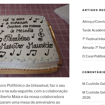
ARTIGOS RE
Almoço/Convív
Tarde Académ
7º Festival Int
Almada-7º Fest
O Coral Polifó
COMENTÁRIO
M Custódia Ga
oro Polifónico da Unisseixal, faz o seu
o e na aula seguinte, com a colaboração
M Custódia Ga
lberto Maia e da nossa colaboradora
2026
reparam uma mesa de aniversário ao