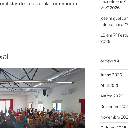
Leonete
em
7º
oralistas depois da aula comemoram …
Voz” 2026
jose miguel car
Internacional 
LB
em
7º Festi
2026
xal
ARQUIVO
Junho 2026
Abril 2026
Março 2026
Dezembro 202
Novembro 20
Outubro 2025