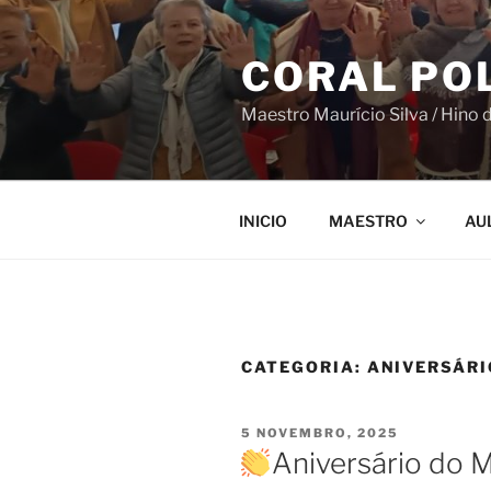
Saltar
para
CORAL PO
o
conteúdo
Maestro Maurício Silva / Hino 
INICIO
MAESTRO
AU
CATEGORIA:
ANIVERSÁRI
PUBLICADO
5 NOVEMBRO, 2025
EM
Aniversário do M