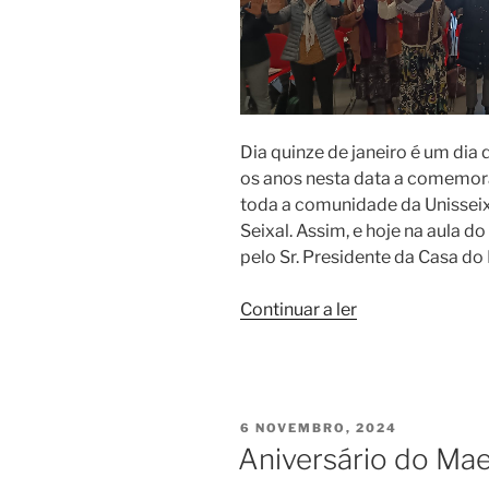
Dia quinze de janeiro é um dia 
os anos nesta data a comemora
toda a comunidade da Unisseix
Seixal. Assim, e hoje na aula 
pelo Sr. Presidente da Casa d
“Parabéns
Continuar a ler
à
Unisseixal”
PUBLICADO
6 NOVEMBRO, 2024
EM
Aniversário do Mae