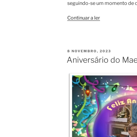
seguindo-se um momento de co
“Aniversário
Continuar a ler
do
Maestro
Maurício”
PUBLICADO
8 NOVEMBRO, 2023
EM
Aniversário do Mae