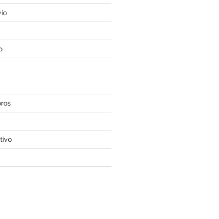
io
o
oros
tivo