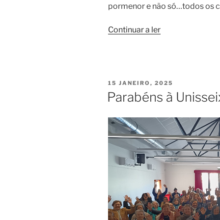
pormenor e não só…todos os c
“
Continuar a ler
Aniversário
do
Maestro
PUBLICADO
15 JANEIRO, 2025
Maurício
EM
Parabéns à Unissei
Silva
”