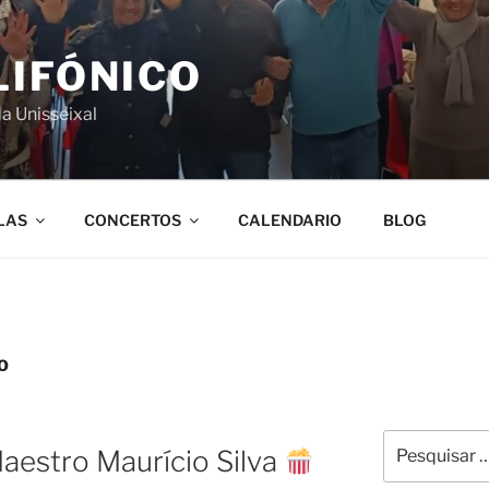
LIFÓNICO
da Unisseixal
LAS
CONCERTOS
CALENDARIO
BLOG
O
Pesquisar
aestro Maurício Silva
por: