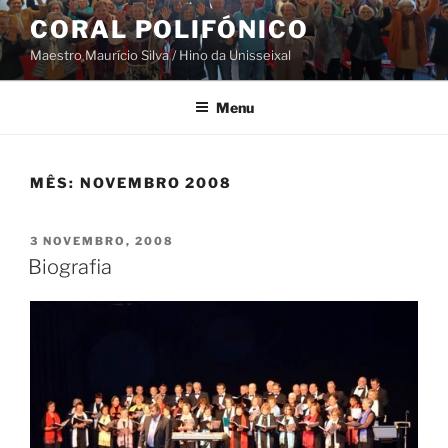
Saltar
CORAL POLIFÓNICO
para
Maestro Maurício Silva / Hino da Unisseixal
o
conteúdo
Menu
MÊS:
NOVEMBRO 2008
PUBLICADO
3 NOVEMBRO, 2008
EM
Biografia