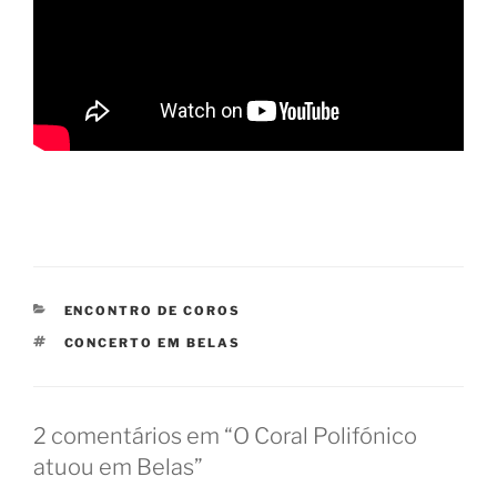
CATEGORIAS
ENCONTRO DE COROS
ETIQUETAS
CONCERTO EM BELAS
2 comentários em “O Coral Polifónico
atuou em Belas”