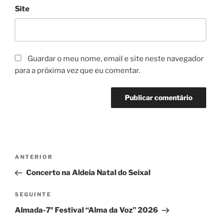
Site
Guardar o meu nome, email e site neste navegador
para a próxima vez que eu comentar.
Navegação
Conteúdo
ANTERIOR
de
anterior
Concerto na Aldeia Natal do Seixal
artigos
Conteúdo
SEGUINTE
seguinte
Almada-7º Festival “Alma da Voz” 2026