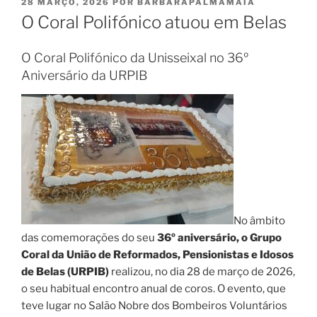
PUBLICADO
28 MARÇO, 2026
POR
BARBARAPALMAMAIA
EM
O Coral Polifónico atuou em Belas
O Coral Polifónico da Unisseixal no 36º
Aniversário da URPIB
No âmbito
das comemorações do seu
36º aniversário, o Grupo
Coral da União de Reformados, Pensionistas e Idosos
de Belas (URPIB)
realizou, no dia 28 de março de 2026,
o seu habitual encontro anual de coros. O evento, que
teve lugar no Salão Nobre dos Bombeiros Voluntários