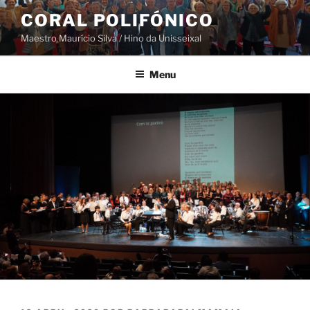
Saltar
CORAL POLIFÓNICO
para
Maestro Maurício Silva / Hino da Unisseixal
o
conteúdo
Menu