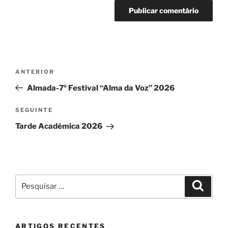
Navegação
Conteúdo
ANTERIOR
de
anterior
Almada-7º Festival “Alma da Voz” 2026
artigos
Conteúdo
SEGUINTE
seguinte
Tarde Académica 2026
Pesquisar
Pesqui
por:
ARTIGOS RECENTES