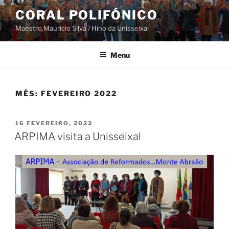
Saltar
CORAL POLIFÓNICO
para
Maestro Maurício Silva / Hino da Unisseixal
o
conteúdo
Menu
MÊS:
FEVEREIRO 2022
PUBLICADO
16 FEVEREIRO, 2022
EM
ARPIMA visita a Unisseixal