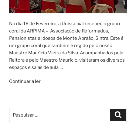
No dia 16 de Fevereiro, a Unisseixal recebeu o grupo
coral da ARPIMA – Associação de Reformados,
Pensionistas e Idosos de Monte Abraão, Sintra. Este é
um grupo coral que também é regido pelo nosso
Maestro Maurício Vieira da Silva. Acompanhados pela
Reitora e pelo Maestro Maurício, visitaram os diversos
espaços e salas de aula …
“ARPIMA
Continuar a ler
visita
a
Unisseixal”
Pesquisar
Pesqui
por: