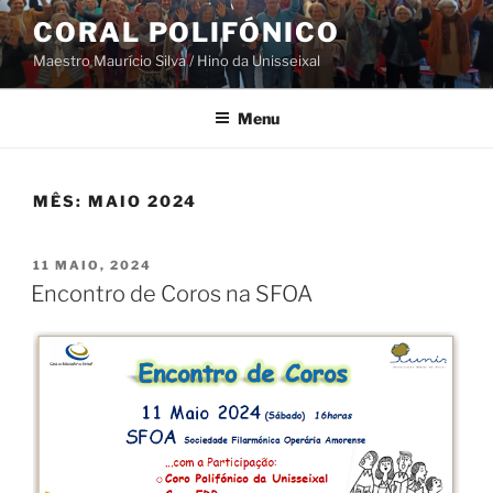
Saltar
CORAL POLIFÓNICO
para
Maestro Maurício Silva / Hino da Unisseixal
o
conteúdo
Menu
MÊS:
MAIO 2024
PUBLICADO
11 MAIO, 2024
EM
Encontro de Coros na SFOA