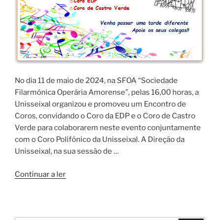
No dia 11 de maio de 2024, na SFOA “Sociedade
Filarmónica Operária Amorense”, pelas 16,00 horas, a
Unisseixal organizou e promoveu um Encontro de
Coros, convidando o Coro da EDP e o Coro de Castro
Verde para colaborarem neste evento conjuntamente
com o Coro Polifónico da Unisseixal. A Direção da
Unisseixal, na sua sessão de …
“Encontro
Continuar a ler
de
Coros
na