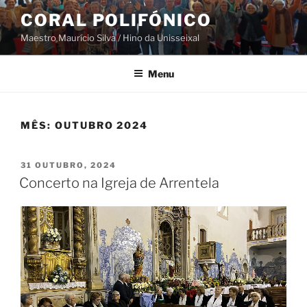
Saltar
CORAL POLIFÓNICO
para
Maestro Maurício Silva / Hino da Unisseixal
o
conteúdo
Menu
MÊS:
OUTUBRO 2024
PUBLICADO
31 OUTUBRO, 2024
EM
Concerto na Igreja de Arrentela