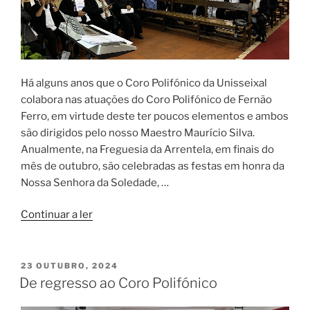
Há alguns anos que o Coro Polifónico da Unisseixal
colabora nas atuações do Coro Polifónico de Fernão
Ferro, em virtude deste ter poucos elementos e ambos
são dirigidos pelo nosso Maestro Maurício Silva.
Anualmente, na Freguesia da Arrentela, em finais do
mês de outubro, são celebradas as festas em honra da
Nossa Senhora da Soledade, …
“Concerto
Continuar a ler
na
Igreja
de
PUBLICADO
23 OUTUBRO, 2024
EM
Arrentela”
De regresso ao Coro Polifónico