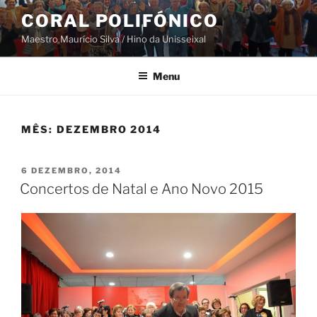
Saltar
CORAL POLIFÓNICO
para
Maestro Maurício Silva / Hino da Unisseixal
o
conteúdo
Menu
MÊS:
DEZEMBRO 2014
PUBLICADO
6 DEZEMBRO, 2014
EM
Concertos de Natal e Ano Novo 2015