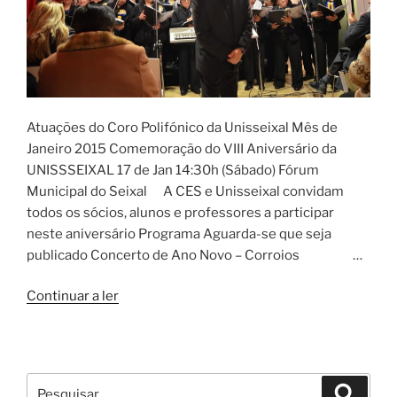
Atuações do Coro Polifónico da Unisseixal Mês de
Janeiro 2015 Comemoração do VIII Aniversário da
UNISSSEIXAL 17 de Jan 14:30h (Sábado) Fórum
Municipal do Seixal A CES e Unisseixal convidam
todos os sócios, alunos e professores a participar
neste aniversário Programa Aguarda-se que seja
publicado Concerto de Ano Novo – Corroios …
“Concertos
Continuar a ler
de
Natal
e
Ano
Pesquisar
Pesqui