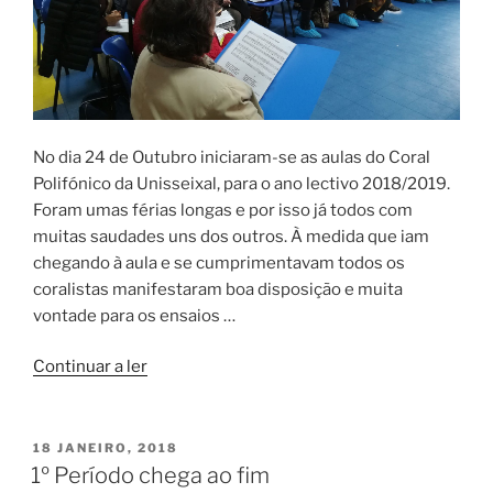
No dia 24 de Outubro iniciaram-se as aulas do Coral
Polifónico da Unisseixal, para o ano lectivo 2018/2019.
Foram umas férias longas e por isso já todos com
muitas saudades uns dos outros. À medida que iam
chegando à aula e se cumprimentavam todos os
coralistas manifestaram boa disposição e muita
vontade para os ensaios …
“De
Continuar a ler
regresso
ao
Coro
PUBLICADO
18 JANEIRO, 2018
EM
Polifónico”
1º Período chega ao fim