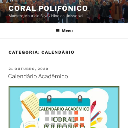
Saltar
CORAL POLIFÓNICO
para
Maestro Maurício Silva / Hino da Unisseixal
o
conteúdo
Menu
CATEGORIA:
CALENDÁRIO
PUBLICADO
21 OUTUBRO, 2020
EM
Calendário Académico