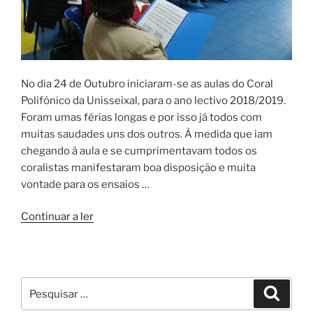
No dia 24 de Outubro iniciaram-se as aulas do Coral
Polifónico da Unisseixal, para o ano lectivo 2018/2019.
Foram umas férias longas e por isso já todos com
muitas saudades uns dos outros. À medida que iam
chegando à aula e se cumprimentavam todos os
coralistas manifestaram boa disposição e muita
vontade para os ensaios …
“De
Continuar a ler
regresso
ao
Coro
Polifónico”
Pesquisar
Pesqui
por: