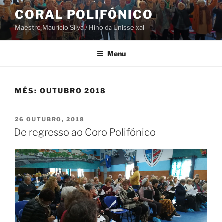
Saltar
CORAL POLIFÓNICO
para
Maestro Maurício Silva / Hino da Unisseixal
o
conteúdo
Menu
MÊS:
OUTUBRO 2018
PUBLICADO
26 OUTUBRO, 2018
EM
De regresso ao Coro Polifónico