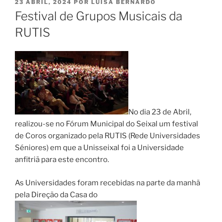
PUBLICADO
23 ABRIL, 2024
POR
LUISA BERNARDO
EM
Festival de Grupos Musicais da
RUTIS
No dia 23 de Abril,
realizou-se no Fórum Municipal do Seixal um festival
de Coros organizado pela RUTIS (Rede Universidades
Séniores) em que a Unisseixal foi a Universidade
anfitriã para este encontro.
As Universidades foram recebidas na parte da manhã
pela Direção da Casa do