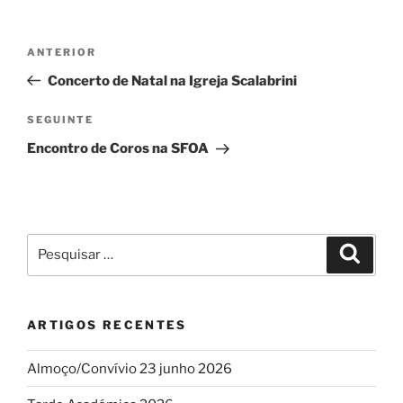
Navegação
Conteúdo
ANTERIOR
de
anterior
Concerto de Natal na Igreja Scalabrini
artigos
Conteúdo
SEGUINTE
seguinte
Encontro de Coros na SFOA
Pesquisar
Pesqui
por:
ARTIGOS RECENTES
Almoço/Convívio 23 junho 2026