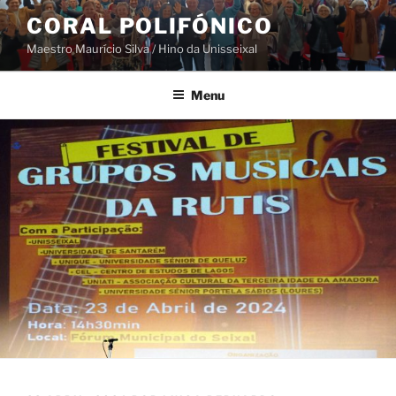
Saltar
CORAL POLIFÓNICO
para
Maestro Maurício Silva / Hino da Unisseixal
o
conteúdo
Menu