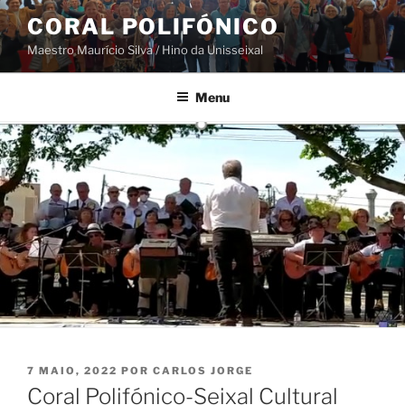
Saltar
CORAL POLIFÓNICO
para
Maestro Maurício Silva / Hino da Unisseixal
o
conteúdo
Menu
PUBLICADO
7 MAIO, 2022
POR
CARLOS JORGE
EM
Coral Polifónico-Seixal Cultural