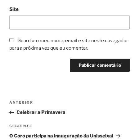
Site
Guardar o meu nome, email e site neste navegador
para a próxima vez que eu comentar.
Navegação
Conteúdo
ANTERIOR
de
anterior
Celebrar a Primavera
artigos
Conteúdo
SEGUINTE
seguinte
O Coro participa na inauguração da Unisseixal