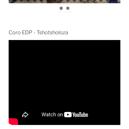
7
8
9
0
1
2
3
4
5
6
7
8
9
0
1
2
3
4
Coro EDP - Tshotsholoza