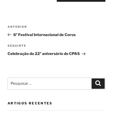
Navegação
Conteúdo
ANTERIOR
de
anterior
6º Festival Internacional de Coros
artigos
Conteúdo
SEGUINTE
seguinte
Celebração do 22º aniversário do CPAS
Pesquisar
Pesqui
por:
ARTIGOS RECENTES