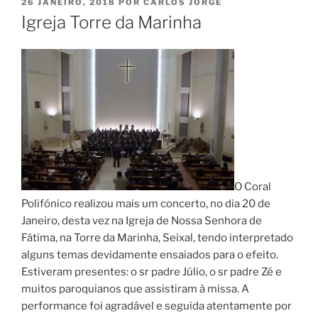
PUBLICADO
26 JANEIRO, 2018
POR
CARLOS JORGE
EM
Igreja Torre da Marinha
O Coral
Polifónico realizou mais um concerto, no dia 20 de
Janeiro, desta vez na Igreja de Nossa Senhora de
Fátima, na Torre da Marinha, Seixal, tendo interpretado
alguns temas devidamente ensaiados para o efeito.
Estiveram presentes: o sr padre Júlio, o sr padre Zé e
muitos paroquianos que assistiram à missa. A
performance foi agradável e seguida atentamente por