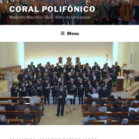
Saltar
CORAL POLIFÓNICO
para
Maestro Maurício Silva / Hino da Unisseixal
o
conteúdo
Menu