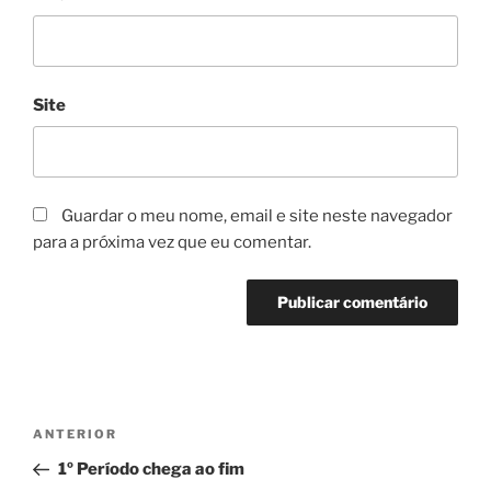
Site
Guardar o meu nome, email e site neste navegador
para a próxima vez que eu comentar.
Navegação
Conteúdo
ANTERIOR
de
anterior
1º Período chega ao fim
artigos